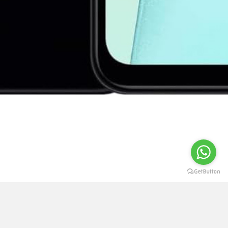
Livro de Reclamações
|
Sobre nós
|
Condições de Utilização
|
Privacidade e Segurança
|
Seminovos e Usados
|
Contactos
|
Devoluções e Garantia
|
Seguros e Extensão de Garantia
|