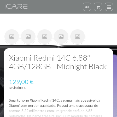
Xiaomi Redmi 14C 6.88’'
4GB/128GB - Midnight Black
129,00 €
IVA incluído.
Smartphone Xiaomi Redmi 14C, a gama mais acessível da
Xiaomi sem perder qualidade. Possui uma espessura de
apenas 8.22 milímetros com um grande ecrã de 6.88
polegadas. Na parte traseira, inclui um módulo de câmaras