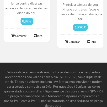
lente contra diversas
Proteja a câmara do seu
ameaças decorrentes do uso
iPhone contra os riscos e
diário do equ
marcas de utilização diária, da
for
8,89 €
10,90 €
Comprar
Info
Comprar
Info
Salvo indicação em contrário, todos os descontos e campanhas
apresentados são válidos para o dia 09/08/2026, salvo ruptura de
stock. Todos os valores incluem IVA à taxa legal em vigor e podem
ser alterados sem aviso prévio. Por questões técnicas, as cores
apresentadas podem diferir ligeiramente das cores reais. (*)PVPR é
o preço recomendado pelo fornecedor. Apenas comparamos o
nosso PVP com o PVPR, não se tratando de uma redução de preço
do produto.