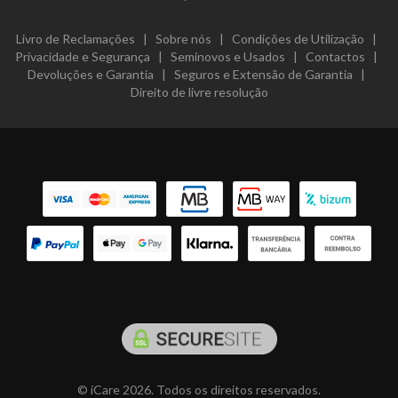
Livro de Reclamações
|
Sobre nós
|
Condições de Utilização
|
Privacidade e Segurança
|
Seminovos e Usados
|
Contactos
|
Devoluções e Garantia
|
Seguros e Extensão de Garantia
|
Direito de livre resolução
© iCare 2026. Todos os direitos reservados.