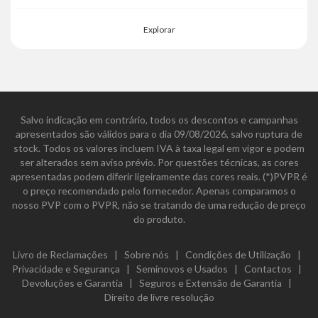
Explorar
Salvo indicação em contrário, todos os descontos e campanhas
apresentados são válidos para o dia 09/08/2026, salvo ruptura de
stock. Todos os valores incluem IVA à taxa legal em vigor e podem
ser alterados sem aviso prévio. Por questões técnicas, as cores
apresentadas podem diferir ligeiramente das cores reais. (*)PVPR é
o preço recomendado pelo fornecedor. Apenas comparamos o
nosso PVP com o PVPR, não se tratando de uma redução de preço
do produto.
Livro de Reclamações
|
Sobre nós
|
Condições de Utilização
|
Privacidade e Segurança
|
Seminovos e Usados
|
Contactos
|
Devoluções e Garantia
|
Seguros e Extensão de Garantia
|
Direito de livre resolução