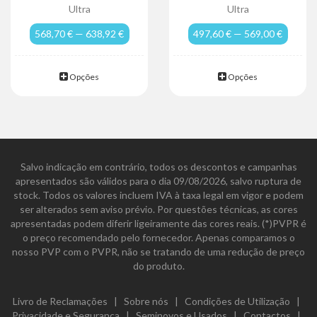
Ultra
Ultra
568,70 € — 638,92 €
497,60 € — 569,00 €
Opções
Opções
Salvo indicação em contrário, todos os descontos e campanhas
apresentados são válidos para o dia 09/08/2026, salvo ruptura de
stock. Todos os valores incluem IVA à taxa legal em vigor e podem
ser alterados sem aviso prévio. Por questões técnicas, as cores
apresentadas podem diferir ligeiramente das cores reais. (*)PVPR é
o preço recomendado pelo fornecedor. Apenas comparamos o
nosso PVP com o PVPR, não se tratando de uma redução de preço
do produto.
Livro de Reclamações
|
Sobre nós
|
Condições de Utilização
|
Privacidade e Segurança
|
Seminovos e Usados
|
Contactos
|