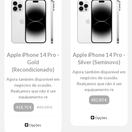
Apple iPhone 14 Pro -
Apple iPhone 14 Pro -
Gold
Silver (Seminovo)
(Recondicionado)
Agora também disponível em
negócios de ocasião.
Agora também disponível em
Realçamos que não é um
negócios de ocasião.
equipamento re
Realçamos que não é um
equipamento re
482,80 €
418,70 €
449,00 €
Opções
Opções