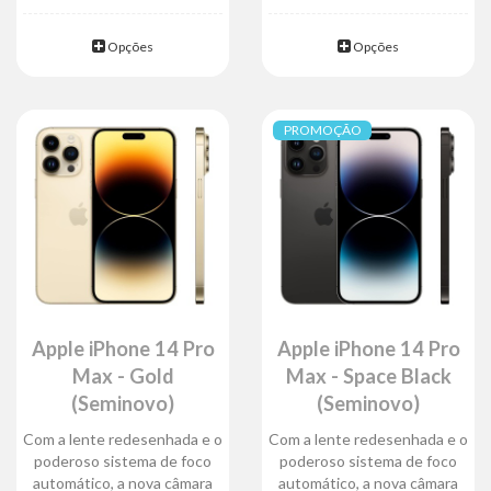
Opções
Opções
PROMOÇÃO
Apple iPhone 14 Pro
Apple iPhone 14 Pro
Max - Gold
Max - Space Black
(Seminovo)
(Seminovo)
Com a lente redesenhada e o
Com a lente redesenhada e o
poderoso sistema de foco
poderoso sistema de foco
automático, a nova câmara
automático, a nova câmara