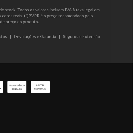
de stock. Todos os valores incluem IVA à taxa legal em
as cores reais. (*)PVPR é o preço recomendado pelo
de preço do produto.
ctos
|
Devoluções e Garantia
|
Seguros e Extensão