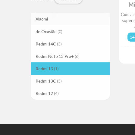
Mi
Com a r
Xiaomi
super 
de Ocasião
(0)
14
Redmi 14C
(3)
Redmi Note 13 Pro+
(6)
Redmi 13
(1)
Redmi 13C
(3)
Redmi 12
(4)