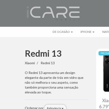
DE OCASIÃO
IPHONE
WAT
Redmi 13
PRO
Redmi
Xiaomi
Redmi 13
13
O Redmi 13 apresenta um design
elegante da parte de trás em vidro que
não só melhora o seu aspeto, como
também proporciona uma sensação
elevada ao toque.
Xia
6.79
Ordenar por
Relevância