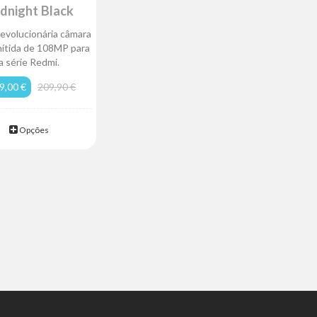
dnight Black
evolucionária câmara
nítida de 108MP para
a série Redmi.
9,00 €
209,90 €
Opções