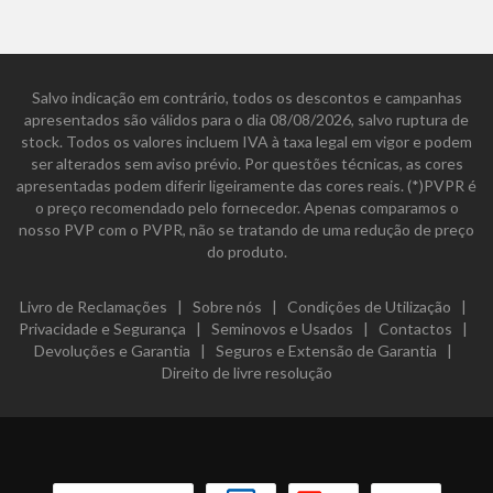
Salvo indicação em contrário, todos os descontos e campanhas
apresentados são válidos para o dia 08/08/2026, salvo ruptura de
stock. Todos os valores incluem IVA à taxa legal em vigor e podem
ser alterados sem aviso prévio. Por questões técnicas, as cores
apresentadas podem diferir ligeiramente das cores reais. (*)PVPR é
o preço recomendado pelo fornecedor. Apenas comparamos o
nosso PVP com o PVPR, não se tratando de uma redução de preço
do produto.
Livro de Reclamações
|
Sobre nós
|
Condições de Utilização
|
Privacidade e Segurança
|
Seminovos e Usados
|
Contactos
|
Devoluções e Garantia
|
Seguros e Extensão de Garantia
|
Direito de livre resolução