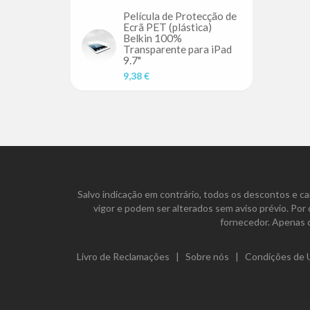
Película de Protecção de
Ecrã PET (plástica)
Belkin 100%
Transparente para iPad
9.7"
9,38 €
Salvo indicação em contrário, todos os descontos e ca
vigor e podem ser alterados sem aviso prévio. Por
fornecedor. Apenas 
Livro de Reclamações
|
Sobre nós
|
Condições de U