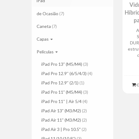
iPad
|
Vid
Híbri
Pro
de Ocasião
(7)
pa
9.7"
Caneta
(7)
A
Capas
DUR
estrut
Películas
iPad Pro 13” (M5/M4)
(3)
iPad Pro 12.9’’ (6/5/4/3)
(4)
iPad Pro 12.9'’ (2/1)
(1)
C
iPad Pro 11” (M5/M4)
(3)
iPad Pro 11’’ | Air 5/4
(4)
iPad Air 13” (M3/M2)
(2)
iPad Air 11” (M3/M2)
(2)
iPad Air 3 | Pro 10.5"
(2)
iPad 11/10 (10.9’’)
(3)