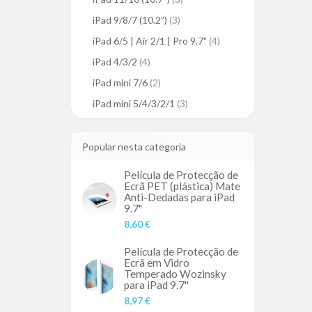
iPad 9/8/7 (10.2”)
(3)
iPad 6/5 | Air 2/1 | Pro 9.7"
(4)
iPad 4/3/2
(4)
iPad mini 7/6
(2)
iPad mini 5/4/3/2/1
(3)
Popular nesta categoria
Película de Protecção de
Ecrã PET (plástica) Mate
Anti-Dedadas para iPad
9.7"
8,60 €
Película de Protecção de
Ecrã em Vidro
Temperado Wozinsky
para iPad 9.7''
8,97 €