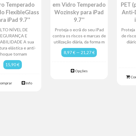
ro Temperado
em Vidro Temperado
PET (
do FlexibleGlass
Wozinsky para iPad
Anti-
ra iPad 9.7''
9.7''
LTO NÍVEL DE
Proteja o ecrã do seu iPad
Proteja
SEGURANÇA E
contra os riscos e marcas de
de risc
ABILIDADE A sua
utilização diária, da forma m
diári
ura elástica e anti-
8,97 € — 21,27 €
choque tornam
15,90 €
Opções
Co
omprar
Info