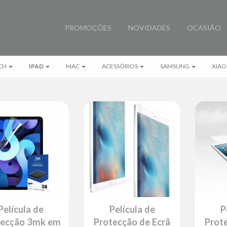
PROMOÇÕES
NOVIDADES
OCASIÃO
CH
IPAD
MAC
ACESSÓRIOS
SAMSUNG
XIAO
Película de
Película de
P
tecção 3mk em
Protecção de Ecrã
Prot