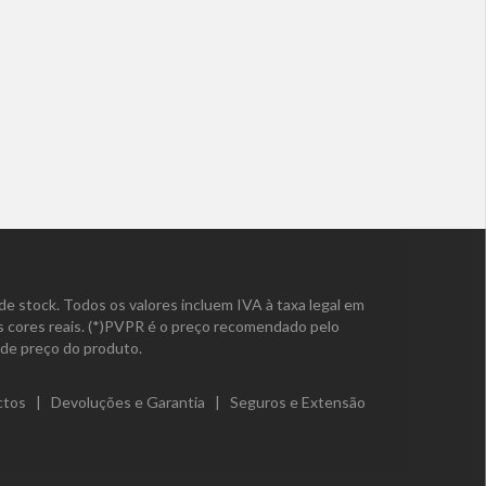
de stock. Todos os valores incluem IVA à taxa legal em
as cores reais. (*)PVPR é o preço recomendado pelo
de preço do produto.
ctos
|
Devoluções e Garantia
|
Seguros e Extensão