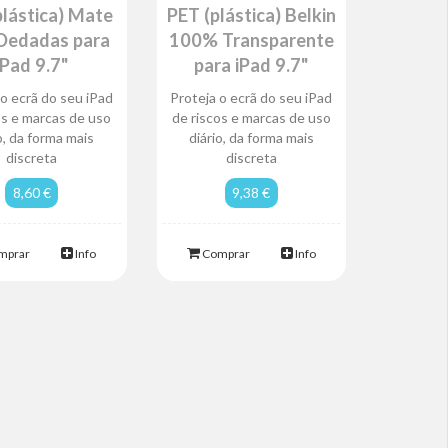
plástica) Mate
PET (plástica) Belkin
Dedadas para
100% Transparente
iPad 9.7"
para iPad 9.7"
 o ecrã do seu iPad
Proteja o ecrã do seu iPad
os e marcas de uso
de riscos e marcas de uso
o, da forma mais
diário, da forma mais
discreta
discreta
8,60 €
9,38 €
mprar
Info
Comprar
Info