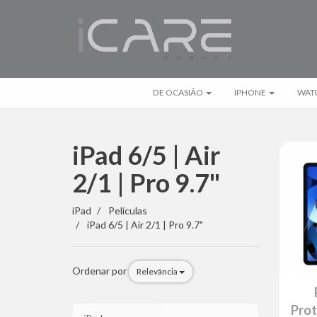
DE OCASIÃO
IPHONE
WAT
iPad 6/5 | Air
2/1 | Pro 9.7"
iPad
iPad
Películas
iPad 6/5 | Air 2/1 | Pro 9.7"
6/5
|
Ordenar por
Relevância
Air
2/1
Pro