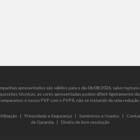
mpanhas apresentados são válidos para o dia 06/08/2026, salvo ruptura 
 questões técnicas, as cores apresentadas podem diferir ligeiramente d
comparamos o nosso PVP com o PVPR, não se tratando de uma redução 
tilização
|
Privacidade e Segurança
|
Seminovos e Usados
|
Conta
de Garantia
|
Direito de livre resolução