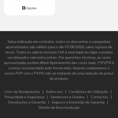
Opções
Salvo indicação em contrário, todos os descontos e campanhas
apresentados são válidos para o dia 07/08/2026, salvo ruptura de
stock. Todos os valores incluem IVA à taxa legal em vigor e podem
ser alterados sem aviso prévio. Por questões técnicas, as cores
apresentadas podem diferir ligeiramente das cores reais. (*)PVPR é
o preço recomendado pelo fornecedor. Apenas comparamos o
nosso PVP com o PVPR, não se tratando de uma redução de preço
do produto.
Livro de Reclamações
|
Sobre nós
|
Condições de Utilização
|
Privacidade e Segurança
|
Seminovos e Usados
|
Contactos
|
Devoluções e Garantia
|
Seguros e Extensão de Garantia
|
Direito de livre resolução