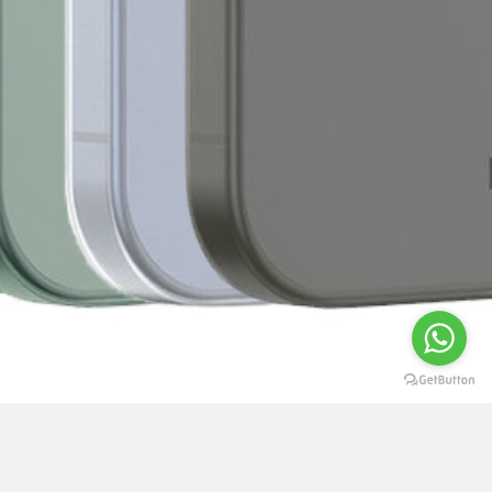
Livro de Reclamações
|
Sobre nós
|
Condições de Utilização
|
Privacidade e Segurança
|
Seminovos e Usados
|
Contactos
|
Devoluções e Garantia
|
Seguros e Extensão de Garantia
|