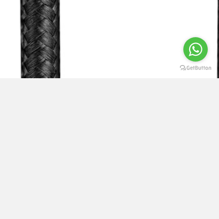
Livro de Reclamações
|
Sobre nós
|
Condições de Utilização
|
Privacidade e Segurança
|
Seminovos e Usados
|
Contactos
|
Devoluções e Garantia
|
Seguros e Extensão de Garantia
|
Direito de livre resolução