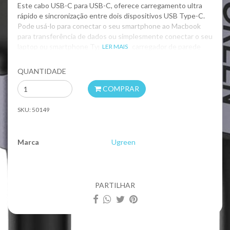
Este cabo USB-C para USB-C, oferece carregamento ultra
rápido e sincronização entre dois dispositivos USB Type-C.
Pode usá-lo para conectar o seu smartphone ao Macbook
para transferência de dados ou simplesmente conectar o seu
laptop ou smartphone Type-C a um carregador de parede
LER MAIS
para fonte de alimentação.
QUANTIDADE
Fabricado com materiais de
excelente qualidade
que
garantem durabilidade e segurança.
COMPRAR
SKU:
50149
Marca
Ugreen
C
a
r
PARTILHAR
a
c
t
e