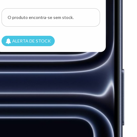
usados/seminovos de confiança.
iPhone
não
recondicionado, com todos os
componentes
O produto encontra-se sem stock.
originais
e em condição
Premium
.
Bateria na capacidade máxima e com 0 ciclos de
carga. Como novo, a preço de usado.
ALERTA DE STOCK
Esclareça todas as dúvidas relativamente aos
equipamentos de Ocasião Premium, Seminovos e
Usados
aqui
.
📌 Procura outro modelo? Gostaria de saber mais
sobre este produto? Entre em contacto connosco,
faremos tudo ao nosso alcance para lhe fazer
chegar um produto com garantia de qualidade.