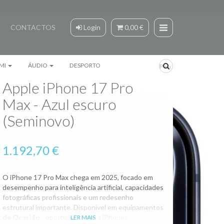
CONTACTOS
Login
0,00 €
MI
ÁUDIO
DESPORTO
Apple iPhone 17 Pro
Max - Azul escuro
(Seminovo)
1.192,70 €
O iPhone 17 Pro Max chega em 2025, focado em
desempenho para inteligência artificial, capacidades
fotográficas profissionais e um redesenho
estrutural importante. Disponível em equipamentos
de Ocasião
- oportunidades de iPhones
LER MAIS